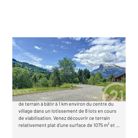
ST GERVAIS LES BAINS 74
2
1075 m
Ref : 803
Terrain à vendre
320 000 €
SAINT GERVAIS MONT-BLANC, belle parcelle
de terrain à bâtir à 1 km environ du centre du
village dans un lotissement de 8 lots en cours
de viabilisation. Venez découvrir ce terrain
relativement plat d'une surface de 1075 m² et ...