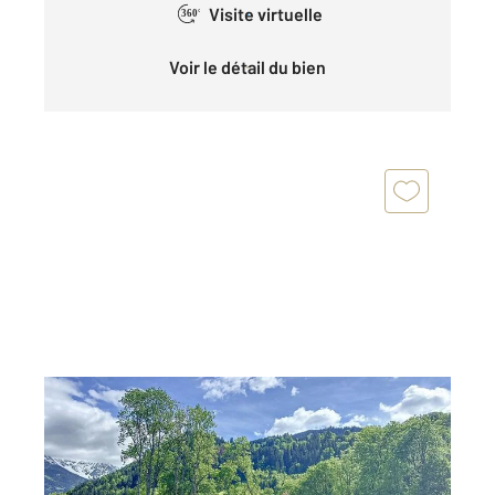
Visite virtuelle
360°
Voir le détail du bien
ST GERVAIS LES BAINS 74
2
1176 m
Ref : 802
Terrain à vendre