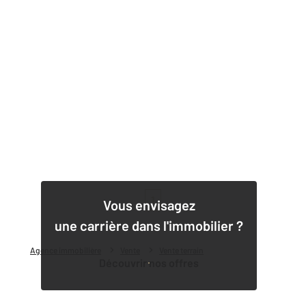
1
Vous envisagez
une carrière dans l'immobilier ?
Agence immobilière
Vente
Vente terrain
Découvrir nos offres