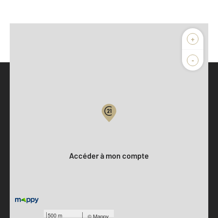
+
-
Parlons de vous, parlons biens
Votre compte :
Accéder à mon compte
Offres d'emploi
Devenir franchisé
500 m
©
Mappy