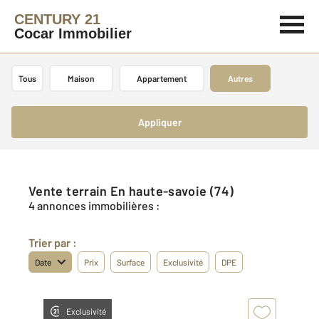
CENTURY 21
Cocar Immobilier
Tous
Maison
Appartement
Autres
Appliquer
Vente terrain En haute-savoie (74)
4 annonces immobilières :
Trier par :
Date
Prix
Surface
Exclusivité
DPE
Exclusivité