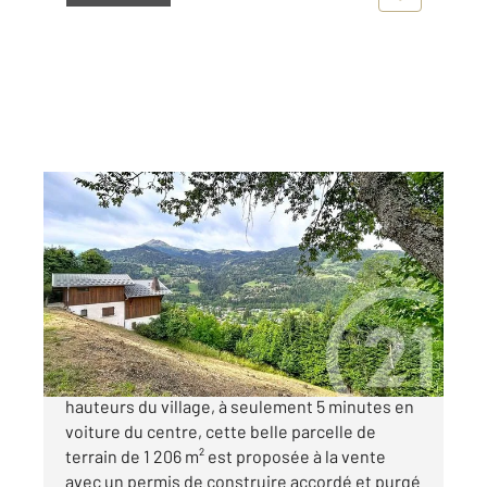
ST GERVAIS LES BAINS 74
2
1206 m
Ref : 1141
Terrain à vendre
430 000 €
SAINT-GERVAIS-LES-BAINS Située sur les
hauteurs du village, à seulement 5 minutes en
voiture du centre, cette belle parcelle de
terrain de 1 206 m² est proposée à la vente
avec un permis de construire accordé et purgé